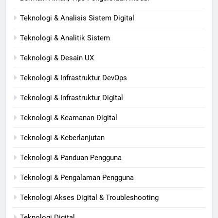
Teknologi & Analisis Sistem Digital
Teknologi & Analitik Sistem
Teknologi & Desain UX
Teknologi & Infrastruktur DevOps
Teknologi & Infrastruktur Digital
Teknologi & Keamanan Digital
Teknologi & Keberlanjutan
Teknologi & Panduan Pengguna
Teknologi & Pengalaman Pengguna
Teknologi Akses Digital & Troubleshooting
Teknologi Digital