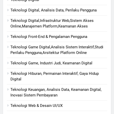
Teknologi Digital, Analisis Data, Perilaku Pengguna
Teknologi Digital,Infrastruktur Web,Sistem Akses
Online,Manajemen Platform,Keamanan Akses
Teknologi Front-End & Pengalaman Pengguna
Teknologi Game Digital,Analisis Sistem Interaktif,Studi
Perilaku Pengguna,Arsitektur Platform Online
Teknologi Game, Industri Judi, Keamanan Digital
Teknologi Hiburan, Permainan Interaktif, Gaya Hidup
Digital
Teknologi Keuangan, Analisis Data, Keamanan Digital,
Inovasi Sistem Pembayaran
Teknologi Web & Desain UI/UX