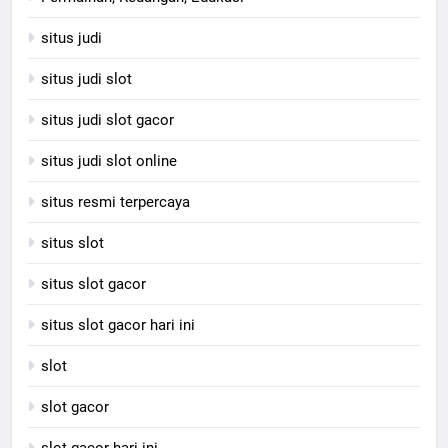
situs judi
situs judi slot
situs judi slot gacor
situs judi slot online
situs resmi terpercaya
situs slot
situs slot gacor
situs slot gacor hari ini
slot
slot gacor