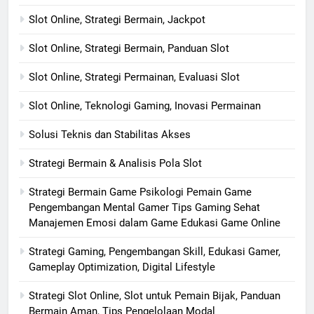
Slot Online, Strategi Bermain, Jackpot
Slot Online, Strategi Bermain, Panduan Slot
Slot Online, Strategi Permainan, Evaluasi Slot
Slot Online, Teknologi Gaming, Inovasi Permainan
Solusi Teknis dan Stabilitas Akses
Strategi Bermain & Analisis Pola Slot
Strategi Bermain Game Psikologi Pemain Game
Pengembangan Mental Gamer Tips Gaming Sehat
Manajemen Emosi dalam Game Edukasi Game Online
Strategi Gaming, Pengembangan Skill, Edukasi Gamer,
Gameplay Optimization, Digital Lifestyle
Strategi Slot Online, Slot untuk Pemain Bijak, Panduan
Bermain Aman, Tips Pengelolaan Modal