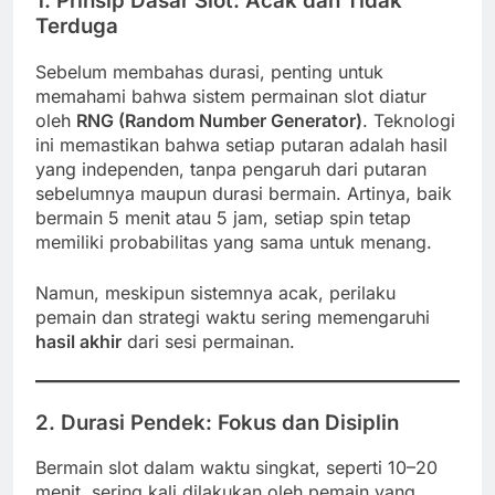
1. Prinsip Dasar Slot: Acak dan Tidak
Terduga
Sebelum membahas durasi, penting untuk
memahami bahwa sistem permainan slot diatur
oleh
RNG (Random Number Generator)
. Teknologi
ini memastikan bahwa setiap putaran adalah hasil
yang independen, tanpa pengaruh dari putaran
sebelumnya maupun durasi bermain. Artinya, baik
bermain 5 menit atau 5 jam, setiap spin tetap
memiliki probabilitas yang sama untuk menang.
Namun, meskipun sistemnya acak, perilaku
pemain dan strategi waktu sering memengaruhi
hasil akhir
dari sesi permainan.
2. Durasi Pendek: Fokus dan Disiplin
Bermain slot dalam waktu singkat, seperti 10–20
menit, sering kali dilakukan oleh pemain yang