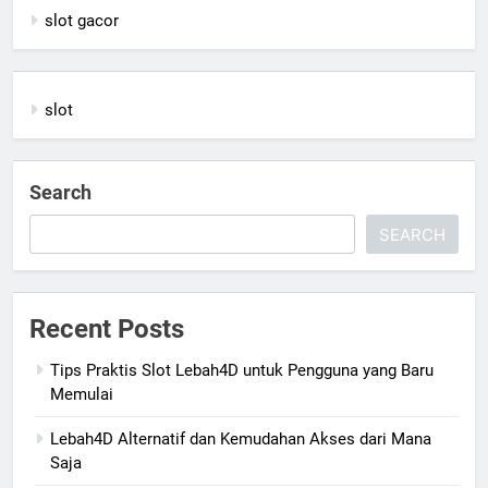
slot gacor
slot
Search
SEARCH
Recent Posts
Tips Praktis Slot Lebah4D untuk Pengguna yang Baru
Memulai
Lebah4D Alternatif dan Kemudahan Akses dari Mana
Saja