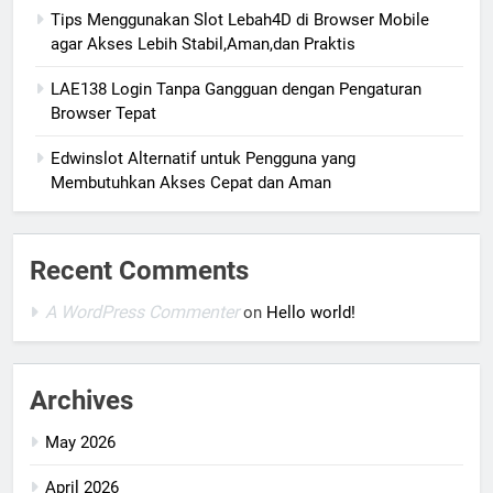
Tips Menggunakan Slot Lebah4D di Browser Mobile
agar Akses Lebih Stabil,Aman,dan Praktis
LAE138 Login Tanpa Gangguan dengan Pengaturan
Browser Tepat
Edwinslot Alternatif untuk Pengguna yang
Membutuhkan Akses Cepat dan Aman
Recent Comments
A WordPress Commenter
on
Hello world!
Archives
May 2026
April 2026