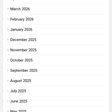
March 2026
February 2026
January 2026
December 2025
November 2025
October 2025
September 2025
August 2025
July 2025
June 2025
May 2025