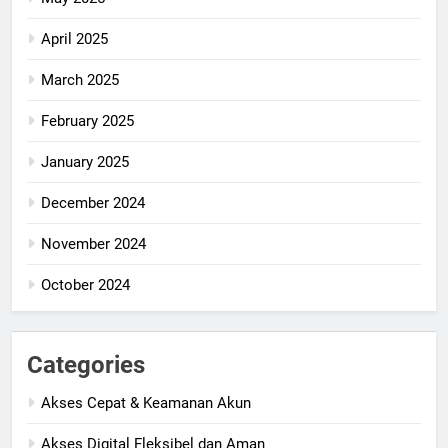
April 2025
March 2025
February 2025
January 2025
December 2024
November 2024
October 2024
Categories
Akses Cepat & Keamanan Akun
Akses Digital Fleksibel dan Aman