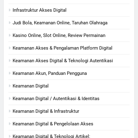
Infrastruktur Akses Digital
Judi Bola, Keamanan Online, Taruhan Olahraga
Kasino Online, Slot Online, Review Permainan
Keamanan Akses & Pengalaman Platform Digital
Keamanan Akses Digital & Teknologi Autentikasi
Keamanan Akun, Panduan Pengguna
Keamanan Digital
Keamanan Digital / Autentikasi & Identitas
Keamanan Digital & Infrastruktur
Keamanan Digital & Pengelolaan Akses
Keamanan Digital & Teknologi Artikel: