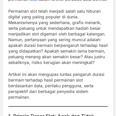
Permainan slot telah menjadi salah satu hiburan
digital yang paling populer di dunia.
Mekanismenya yang sederhana, grafis menarik,
serta peluang untuk mendapatkan hadiah besar
menjadikan slot digemari oleh berbagai kalangan.
Namun, pertanyaan yang sering muncul adalah:
apakah durasi bermain berpengaruh terhadap hasil
yang didapatkan? Apakah semakin lama bermain,
peluang menang akan semakin besar? Atau justru
sebaliknya, risiko kerugian akan meningkat?
Artikel ini akan mengupas tuntas pengaruh durasi
bermain terhadap hasil permainan slot
berdasarkan data, perilaku pengguna, serta
perspektif dari berbagai penyedia sistem
permainan.