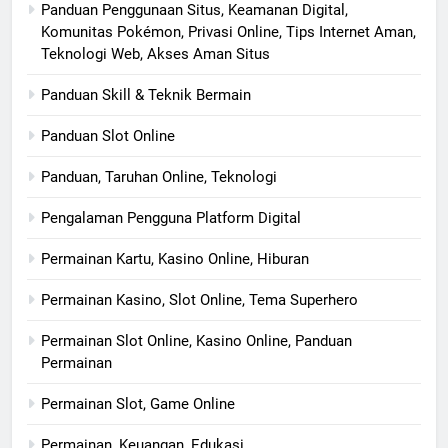
Panduan Penggunaan Situs, Keamanan Digital,
Komunitas Pokémon, Privasi Online, Tips Internet Aman,
Teknologi Web, Akses Aman Situs
Panduan Skill & Teknik Bermain
Panduan Slot Online
Panduan, Taruhan Online, Teknologi
Pengalaman Pengguna Platform Digital
Permainan Kartu, Kasino Online, Hiburan
Permainan Kasino, Slot Online, Tema Superhero
Permainan Slot Online, Kasino Online, Panduan
Permainan
Permainan Slot, Game Online
Permainan, Keuangan, Edukasi