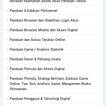
Browser Keamanan Akses Akun Panduan Teknis
Panduan & Edukasi Permainan
Panduan Browser dan Stabilitas Login Akun
Panduan Browser Mobile dan Akses Digital
Panduan dan Solusi Taruhan Online
Panduan Game / Analisis Statistik
Panduan Karier & Peluang Usaha
Panduan Pemula dan Akses Digital
Panduan Pemula, Strategi Bermain, Edukasi Game
Online, Tips Slot, Analisis Game, Manajemen Risiko
Permainan
Panduan Pengguna & Teknologi Digital